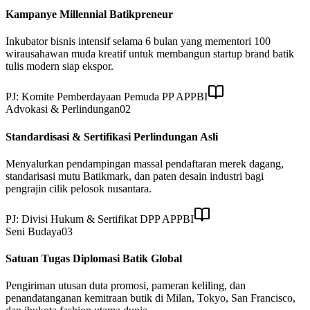
Kampanye Millennial Batikpreneur
Inkubator bisnis intensif selama 6 bulan yang mementori 100
wirausahawan muda kreatif untuk membangun startup brand batik
tulis modern siap ekspor.
PJ:
Komite Pemberdayaan Pemuda PP APPBI
Advokasi & Perlindungan
0
2
Standardisasi & Sertifikasi Perlindungan Asli
Menyalurkan pendampingan massal pendaftaran merek dagang,
standarisasi mutu Batikmark, dan paten desain industri bagi
pengrajin cilik pelosok nusantara.
PJ:
Divisi Hukum & Sertifikat DPP APPBI
Seni Budaya
0
3
Satuan Tugas Diplomasi Batik Global
Pengiriman utusan duta promosi, pameran keliling, dan
penandatanganan kemitraan butik di Milan, Tokyo, San Francisco,