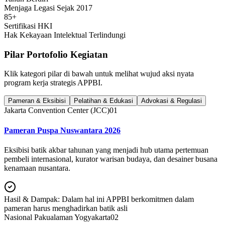
Menjaga Legasi Sejak 2017
85+
Sertifikasi HKI
Hak Kekayaan Intelektual Terlindungi
Pilar Portofolio Kegiatan
Klik kategori pilar di bawah untuk melihat wujud aksi nyata
program kerja strategis APPBI.
Pameran & Eksibisi
Pelatihan & Edukasi
Advokasi & Regulasi
Jakarta Convention Center (JCC)
0
1
Pameran Puspa Nuswantara 2026
Eksibisi batik akbar tahunan yang menjadi hub utama pertemuan
pembeli internasional, kurator warisan budaya, dan desainer busana
kenamaan nusantara.
Hasil & Dampak:
Dalam hal ini APPBI berkomitmen dalam
pameran harus menghadirkan batik asli
Nasional Pakualaman Yogyakarta
0
2